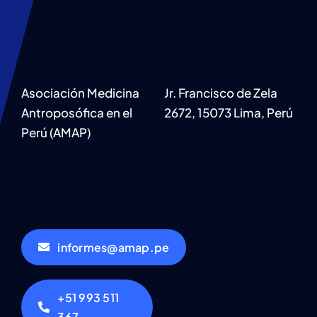
Asociación Medicina
Jr. Francisco de Zela
Antroposófica en el
2672, 15073 Lima, Perú
Perú (AMAP)
Your Content Goes
Here
informes@amap.pe
+51 993 511
367