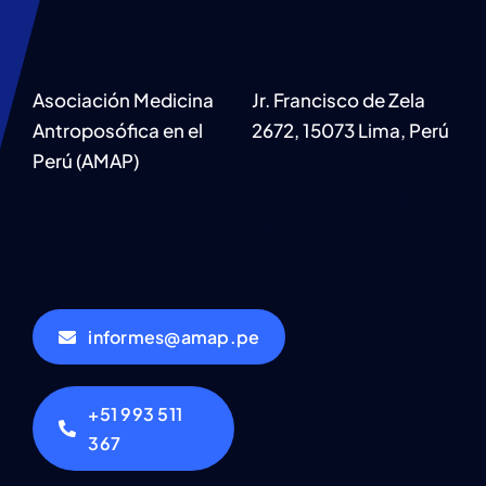
Asociación Medicina
Jr. Francisco de Zela
Antroposófica en el
2672, 15073 Lima, Perú
Perú (AMAP)
Your Content Goes
Here
informes@amap.pe
+51 993 511
367