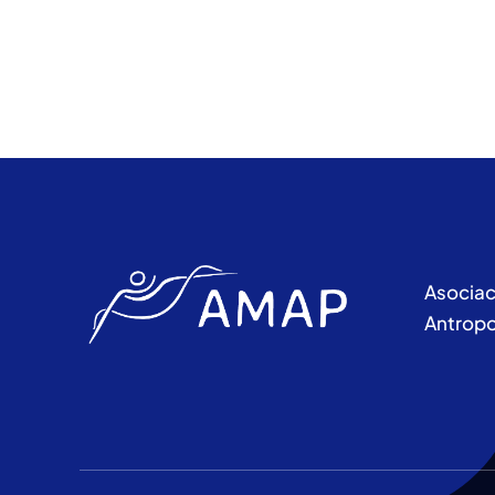
Asociac
Antropo