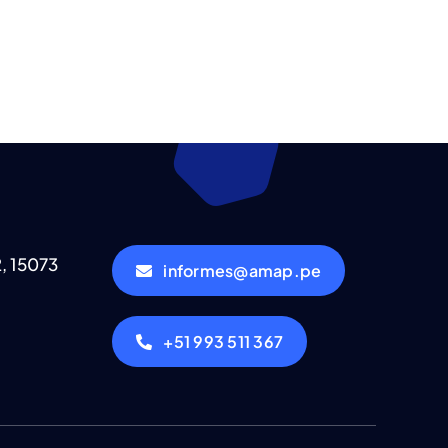
2, 15073
informes@amap.pe
+51 993 511 367