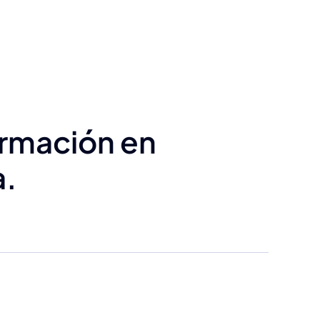
ormación en
a.